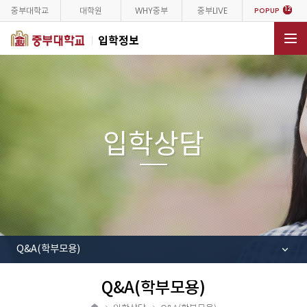
중부대학교
대학원
WHY중부
중부LIVE
12
POPUP
입학정보
전체메뉴
입학상담
Q&A(학부모용)
Q&A(학부모용)
공
유