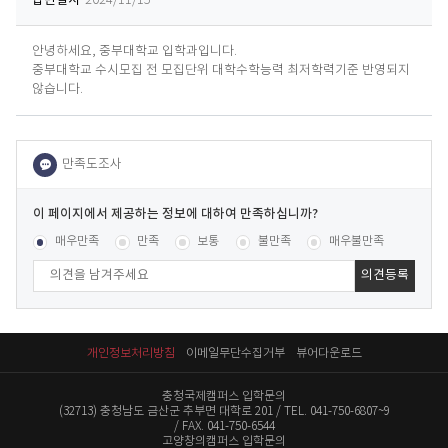
답변일시
2024/11/15
안녕하세요, 중부대학교 입학과입니다.
중부대학교 수시모집 전 모집단위 대학수학능력 최저학력기준 반영되지
않습니다.
이
페
콘텐츠 만족도 조사
[평균
.84
점 /
51
명 참여]
매우만족
만족
보통
불만족
매우불만족
이
지
에
서
제
공
개인정보처리방침
이메일무단수집거부
뷰어다운로드
하
는
충청국제캠퍼스 입학문의
정
(32713) 충청남도 금산군 추부면 대학로 201
TEL. 041-750-6807~9
보
FAX. 041-750-6544
에
고양창의캠퍼스 입학문의