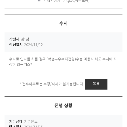
입학상담
Q&A(학부모용)
하
홈
기
수시
작성자
김*남
작성일시
2024/11/12
수시로 입시를 치를 경우 (학생부우수자전형)수능 미응시 해도 수시에 지
장이 없는거죠?
* 접수이후로는 수정/삭제가 불가능합니다.
목록
답
변
진행 상황
내
용
처리상태
처리완료