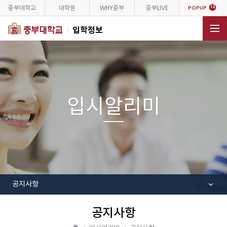
중부대학교
대학원
WHY중부
중부LIVE
12
POPUP
입학정보
전체메뉴
입시알리미
공지사항
공지사항
공
유