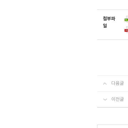
첨부파
일
다음글
이전글