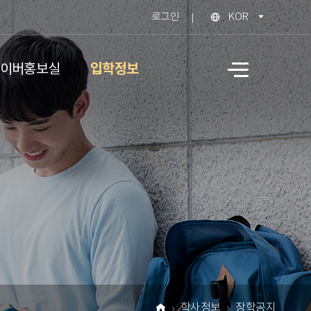
로그인
KOR
입학정보
이버홍보실
사
이
트
맵
학사정보
장학공지