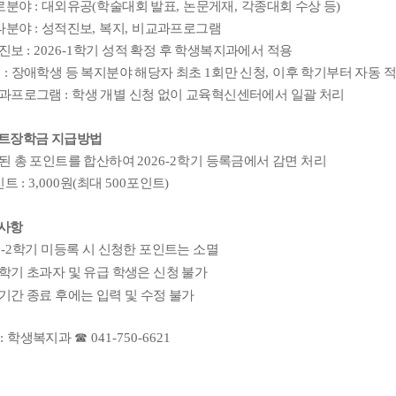
로분야
:
대외유공
(
학술대회 발표
,
논문게재
,
각종대회 수상 등
)
타분야
:
성적진보
,
복지
,
비교과프로그램
진보
: 2026-1
학기 성적 확정 후 학생복지과에서 적용
지
:
장애학생 등 복지분야 해당자 최초
1
회만 신청
,
이후 학기부터 자동 
과프로그램
:
학생 개별 신청 없이 교육혁신센터에서 일괄 처리
트장학금 지급방법
된 총 포인트를 합산하여
2026-2
학기 등록금에서 감면 처리
인트
: 3,000
원
(
최대
500
포인트
)
사항
-2
학기 미등록 시 신청한 포인트는 소멸
학기 초과자 및 유급 학생은 신청 불가
기간 종료 후에는 입력 및 수정 불가
의
:
학생복지과
☎
041-750-6621