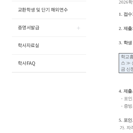
2026
학
교환학생 및 단기 해외연수
1.
접수
증명서발급
2.
제출
3.
학생
학사자료실
학교홈
스
≫
학사FAQ
금 신
4.
제출
⁃
포인
⁃
증빙
5.
포인
가
.
자