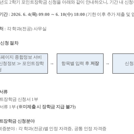
년도
2
학기 포인트장학금 신청을 아래와 같이 안내하오니
,
기간 내 신
기간
:
2026. 6. 4(
목
) 09:00
∼
6. 10(
수
) 18:00
(
기한 이후 추가 제출 및 
처
:
각 학과
(
전공
)
사무실
 신청 절차
페이지 종합정보 서비
→
→
신청정보
≫
포인트장학
항목별 입력 후
저장
신청
청
서류
트장학금 신청서
1
부
서류
1
부
(
※
미제출 시 장학금 지급 불가
)
트장학금 신청분야
격증분야
:
각 학과
(
전공
)
별 인정 자격증
,
공통 인정 자격증