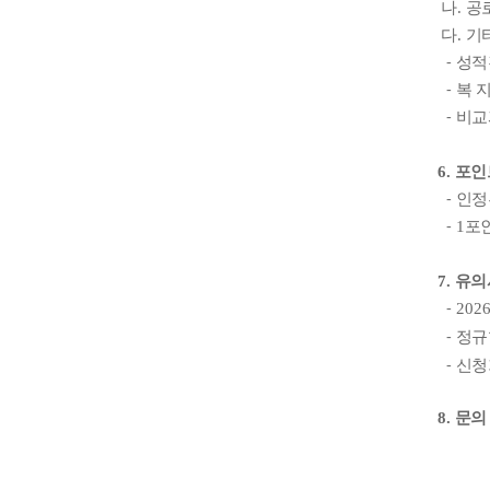
나
.
공
다
.
기
⁃
성적
⁃
복 
⁃
비교
6.
포인
⁃
인정
⁃
1
포
7.
유의
⁃
2026
⁃
정규
⁃
신청
8.
문