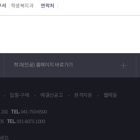
부서
연락처
학생복지과
학과(전공) 홈페이지 바로가기
입찰·구매
예결산공고
원격지원
웹메일
TEL.
 201
041-750-6500
TEL.
305
031-8075-1000
VED.