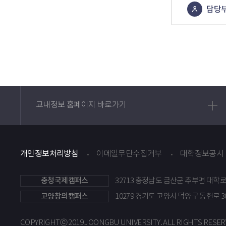
담당
콘텐츠
정보책임자
교내정보 홈페이지 바로가기
개인정보처리방침
이메일무단수집거부
대학정보공시
충청국제캠퍼스
32713 충청남도 금산군 추부면 대학로
고양창의캠퍼스
10279 경기도 고양시 덕양구 동헌로 
COPYRIGHTⓒ 2019 JOONGBU UNIVERSITY.
ALL RIGHTS RESER