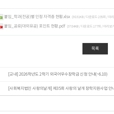
붙임_학과(전공)별 인정 자격증 현황.xlsx
(30.31KB / 다운로드:235회 / 미
붙임_공로(대외유공) 포인트 현황.pdf
(37.84KB / 다운로드:177회 / 미리보기
목록
[교내] 2026학년도 2학기 외국어우수장학금 신청 안내(~6.10)
[사회복지법인 사랑의날개] 제35회 사랑의 날개 장학지원사업 안내(