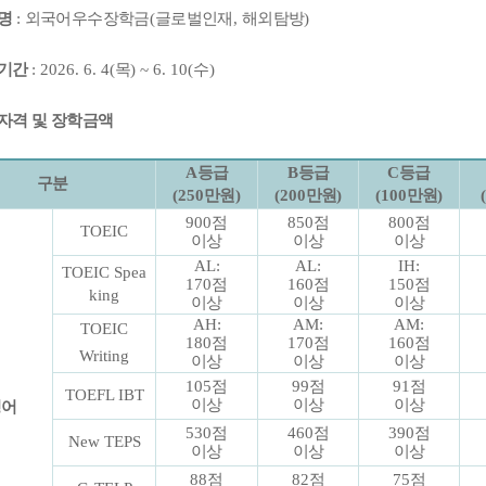
명
:
외국어우수장학금
(
글로벌인재
,
해외탐방
)
기간
: 2026. 6. 4(
목
) ~ 6. 10(
수
)
자격 및 장학금액
A
등급
B
등급
C
등급
구분
(250
만원
)
(200
만원
)
(100
만원
)
900
점
850
점
800
점
TOEIC
이상
이상
이상
AL:
AL:
IH:
TOEIC Spea
170
점
160
점
150
점
king
이상
이상
이상
AH:
AM:
AM:
TOEIC
180
점
170
점
160
점
Writing
이상
이상
이상
105
점
99
점
91
점
TOEFL IBT
이상
이상
이상
영어
530
점
460
점
390
점
New TEPS
이상
이상
이상
88
점
82
점
75
점