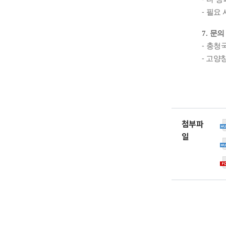
⁃
필요 
7.
문의
⁃
충청
⁃
고양
첨부파
일