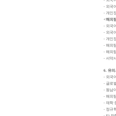
⁃
외국
⁃
외국
⁃
개인
<
해외
⁃
외국
⁃
외국
⁃
개인
⁃
해외
⁃
해외
⁃
서약
6.
유의
⁃
외국어
⁃
글로
⁃
동남아
⁃
해외탐
⁃
재학 
⁃
정규학
⁃
타 장