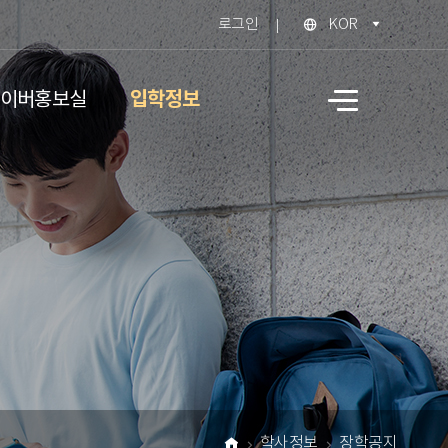
로그인
KOR
입학정보
이버홍보실
사
이
트
맵
학사정보
장학공지