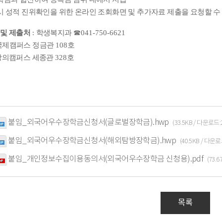
시 성적 진위확인을 위한 온라인 조회화면 및 추가자료 제출을 요청할 수
 및 제출처
:
학생복지과
☎
041-750-6621
국제캠퍼스 정금관
108
호
창의캠퍼스 세종관
328
호
붙임_외국어우수장학금신청서(글로벌장학금).hwp
(33.5KB / 다운로드
붙임_외국어우수장학금신청서(해외탐방장학금).hwp
(40.5KB / 다운
붙임_개인정보수집이용동의서(외국어우수장학금 신청용).pdf
(73.
목록