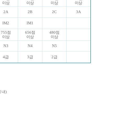
이상
이상
이상
이상
2A
2B
2C
3A
IM2
IM1
755
점
656
점
480
점
이상
이상
이상
N3
N4
N5
4
급
3
급
2
급
 내
)