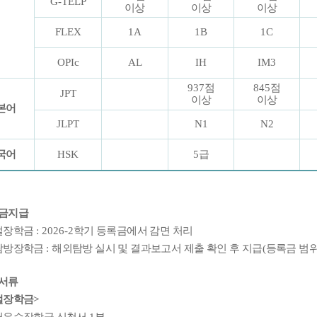
G-TELP
이상
이상
이상
FLEX
1A
1B
1C
OPIc
AL
IH
IM3
937
점
845
점
JPT
이상
이상
본어
JLPT
N1
N2
국어
HSK
5
급
금지급
벌장학금
: 2026-2
학기 등록금에서 감면 처리
탐방장학금
:
해외탐방 실시 및 결과보고서 제출 확인 후 지급
(
등록금 범위
서류
벌장학금
>