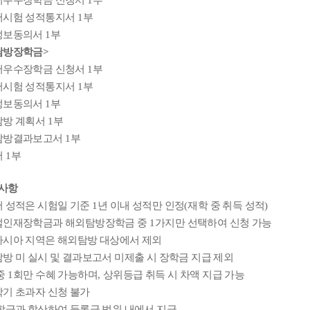
어우수장학금 신청서
1
부
어시험 성적통지서
1
부
정보동의서
1
부
탐방장학금
>
어우수장학금 신청서
1
부
어시험 성적통지서
1
부
정보동의서
1
부
탐방 계획서
1
부
탐방결과보고서
1
부
서
1
부
사항
 성적은 시험일 기준
1
년 이내 성적만 인정
(
재학 중 취득 성적
)
벌인재장학금과 해외탐방장학금 중
1
가지만 선택하여 신청 가능
시아 지역은 해외탐방 대상에서 제외
방 미 실시 및 결과보고서 미제출 시 장학금 지급 제외
중
1
회만 수혜 가능하며
,
상위등급 취득 시 차액 지급 가능
기 초과자 신청 불가
학금과 합산하여 등록금 범위 내에서 지급