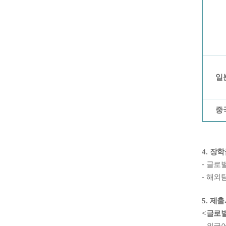
일
중
4.
장학
⁃
글로
⁃
해외
5.
제출
<
글로