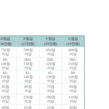
D
등급
E
등급
F
등급
G
등급
(30
만원
)
(25
만원
)
(20
만원
)
(10
만원
)
750
점
700
점
650
점
600
점
이상
이상
이상
이상
IH:
IM3:
IM2:
IM1:
140
점
130
점
120
점
110
점
이상
이상
이상
이상
AL:
AL:
AL:
IH:
150
점
140
점
130
점
120
점
이상
이상
이상
이상
85
점
80
점
75
점
69
점
이상
이상
이상
이상
320
점
250
점
180
점
110
점
이상
이상
이상
이상
69
점
65
점
55
점
50
점