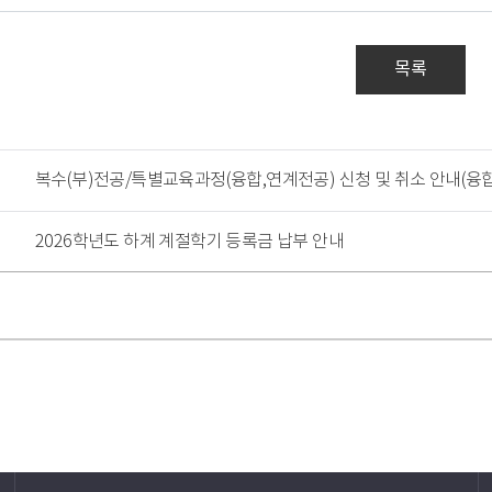
목록
복수(부)전공/특별교육과정(융합,연계전공) 신청 및 취소 안내(융
2026학년도 하계 계절학기 등록금 납부 안내