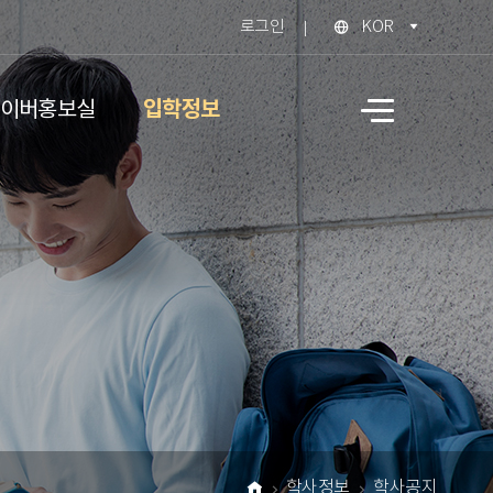
로그인
KOR
입학정보
이버홍보실
사
이
트
맵
학사정보
학사공지