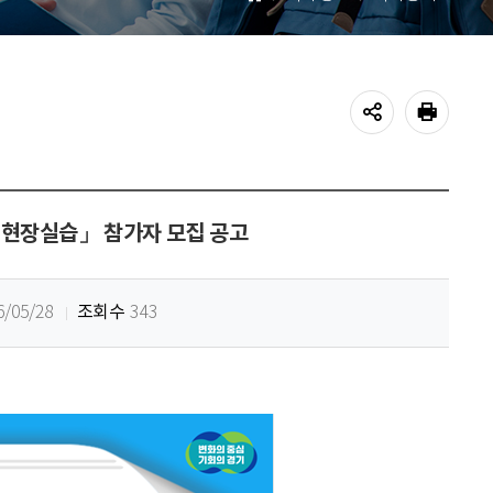
홈
공유하기
프린트
 현장실습」 참가자 모집 공고
조회수
6/05/28
343