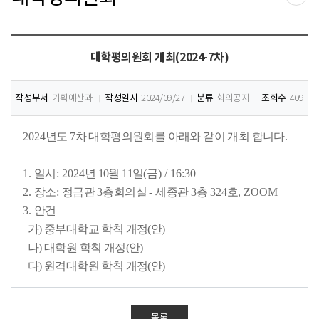
공유
대학평의원회 개최(2024-7차)
작성부서
기획예산과
작성일시
2024/09/27
분류
회의공지
조회수
409
2024
년도 7
차 대학평의원회를 아래와 같이 개최 합니다
.
1.
일시
: 2024
년 10
월 11
일
(금
) / 16:30
2.
장소
:
정금관
3
층회의실
-
세종관
3
층
324
호
, ZOOM
3.
안건
가) 중부대학교 학칙 개정(안)
나) 대학원 학칙 개정(안)
다) 원격대학원 학칙 개정(안)
목록