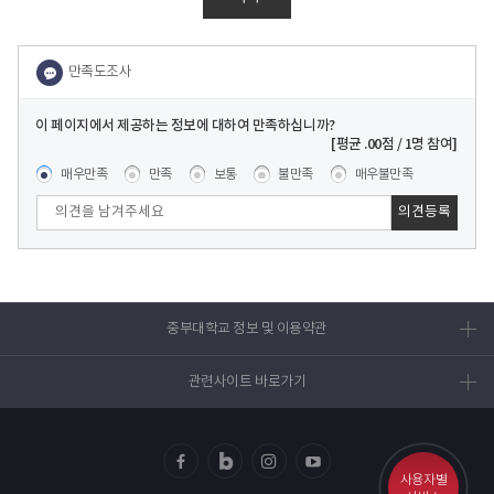
이 페이지에서 제공하는 정보에 대하여 만족하십니까?
콘텐츠 만족도 조사
[평균
.00
점 /
1
명 참여]
매우만족
만족
보통
불만족
매우불만족
중부대학교 정보 및 이용약관
관련사이트 바로가기
사용자별
페이
블로
인스
유투