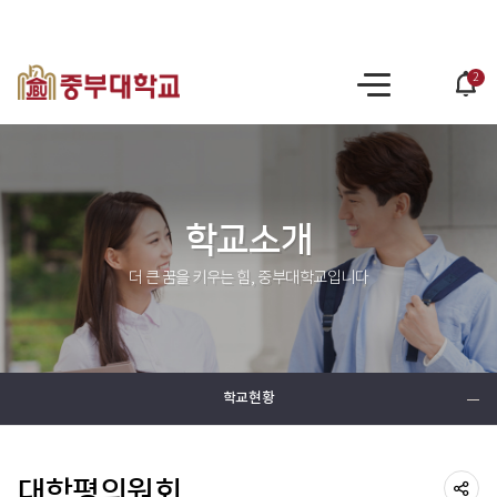
2
po
사
op
이
트
맵
학교소개
더 큰 꿈을 키우는 힘, 중부대학교입니다
학교현황
대학평의원회